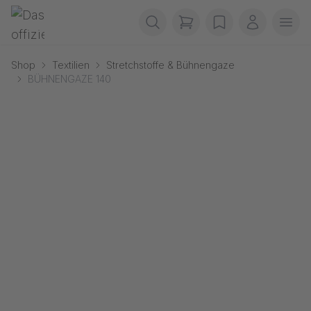
Navigation überspringen
Gerriets
items in cart, view b
wishlist
Mein Kon
Men
Shop
Textilien
Stretchstoffe & Bühnengaze
BÜHNENGAZE 140