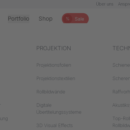
Über uns
Anspr
Portfolio
Shop
Sale
%
Office & Interior
Branchenwissen
PROJEKTION
Brand
TECH
chnik
Textilwissen
Projektionsfolien
Baustof
Schien
Akustikwissen
Projektionstextilien
Trevira
Schere
erarbeitung
Projektionswissen
Rollbildwände
Raffvor
r
Digitale
Akustik
Übertitelungssysteme
en
rung
Top-Rol
3D Visual Effects
Rollbil