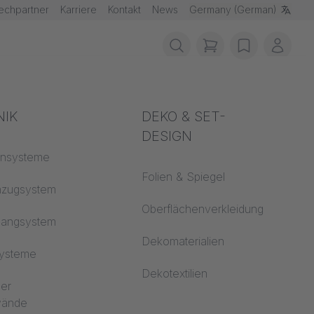
echpartner
Karriere
Kontakt
News
Germany (German)
items in cart, vie
wishlist
Mein 
schutz
NIK
Akustik
DEKO & SET-
DESIGN
fklassen
ensysteme
Auditorium
Folien & Spiegel
 CS
nzugsystem
Lernwelten
Oberflächenverkleidung
hangsystem
Open Space Büro
Dekomaterialien
systeme
Architektur
Dekotextilien
ler
dwände