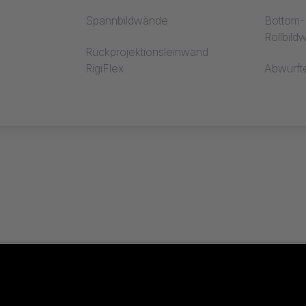
Spannbildwände
Bottom-R
Rollbil
Rückprojektionsleinwand
RigiFlex
Abwurft