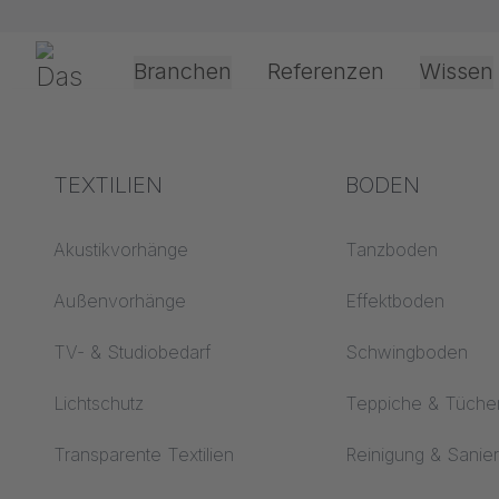
Navigation überspringen
Gerriets
Branchen
Referenzen
Wissen
Shop
Textilien
Moltonstoffe
DEKOMOLTON
Theater & Kultur
Begriffserklärungen
TEXTILIEN
Event &
Verarbeitung &
BODEN
Entertainment
Anwendungste
Akustik ABC
Akustikvorhänge
Tanzboden
Antriebsarten
Boden ABC
Außenvorhänge
Effektboden
Projektionsfolienv
Projektionsfolien ABC
TV- & Studiobedarf
Schwingboden
Seilführungsarten
Projektionstextilien
Lichtschutz
Teppiche & Tüche
ABC
Textilverarbeitung
Transparente Textilien
Reinigung & Sanie