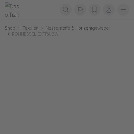
Navigation überspringen
Gerriets
items in cart, view b
wishlist
Mein Kon
Men
Shop
Textilien
Nesselstoffe & Horizontgewebe
ROHNESSEL EXTRA BW