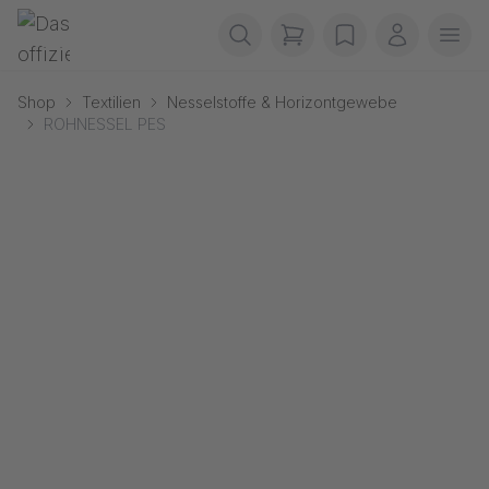
Navigation überspringen
Gerriets
items in cart, view b
wishlist
Mein Kon
Men
Shop
Textilien
Nesselstoffe & Horizontgewebe
ROHNESSEL PES