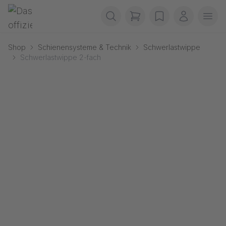
Navigation überspringen
Gerriets
items in cart, view b
wishlist
Mein Kon
Men
Shop
Schienensysteme & Technik
Schwerlastwippe
Schwerlastwippe 2-fach