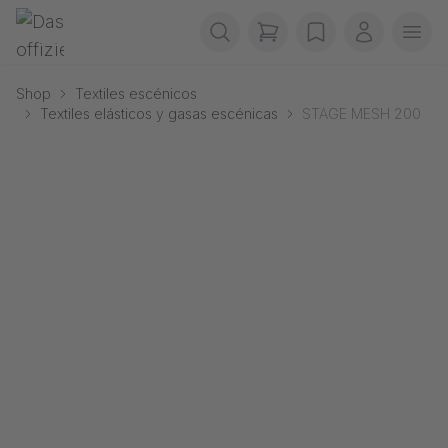
Saltar navegación
Gerriets
items in cart, view b
wishlist
Mi cuenta
Abr
Shop
Textiles escénicos
Textiles elásticos y gasas escénicas
STAGE MESH 200