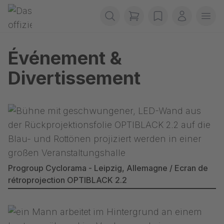
Passer la navigation
Gerriets
items in cart, view b
wishlist
Mon com
Ouvr
Événement &
Divertissement
Progroup Cyclorama - Leipzig, Allemagne / Ecran de
rétroprojection OPTIBLACK 2.2