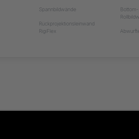
Spannbildwände
Bottom-R
Rollbil
Rückprojektionsleinwand
RigiFlex
Abwurft