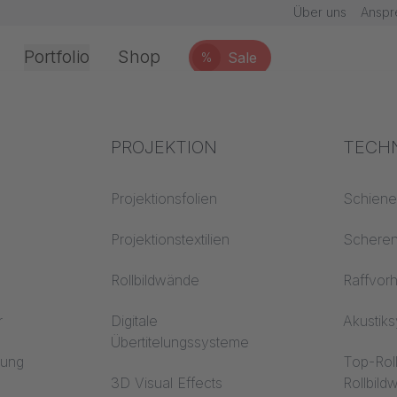
Über uns
Anspr
Portfolio
Shop
Sale
%
chwerlastwippe 3-fach
Office & Interior
Branchenwissen
PROJEKTION
Brand
TECH
chnik
Textilwissen
Projektionsfolien
Baustof
Schien
Akustikwissen
Projektionstextilien
Trevira
Schere
erarbeitung
Projektionswissen
Rollbildwände
Raffvor
r
Digitale
Akustik
Übertitelungssysteme
en
rung
Top-Rol
3D Visual Effects
Rollbil