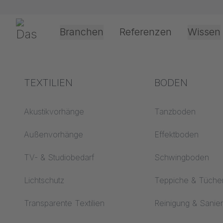
Navigation überspringen
Gerriets
Branchen
Referenzen
Wissen
Shop
Schienensysteme & Technik
Schwerlastwippe
S
Theater & Kultur
Begriffserklärungen
TEXTILIEN
Event &
Verarbeitung &
BODEN
Entertainment
Anwendungste
Akustik ABC
Akustikvorhänge
Tanzboden
Antriebsarten
Boden ABC
Außenvorhänge
Effektboden
Projektionsfolienv
Projektionsfolien ABC
TV- & Studiobedarf
Schwingboden
Seilführungsarten
Projektionstextilien
Lichtschutz
Teppiche & Tüche
ABC
Textilverarbeitung
Transparente Textilien
Reinigung & Sanie