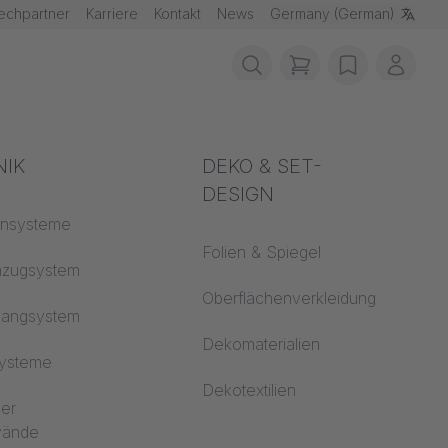
echpartner
Karriere
Kontakt
News
Germany (German)
items in cart, vie
wishlist
Mein 
schutz
NIK
Akustik
DEKO & SET-
DESIGN
fklassen
ensysteme
Auditorium
Folien & Spiegel
 CS
nzugsystem
Lernwelten
Oberflächenverkleidung
hangsystem
Open Space Büro
Dekomaterialien
systeme
Architektur
Dekotextilien
ler
dwände