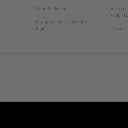
Spannbildwände
Bottom-R
Rollbil
Rückprojektionsleinwand
RigiFlex
Abwurft