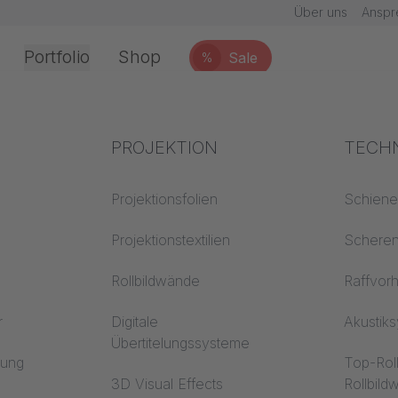
Über uns
Anspr
Portfolio
Shop
Sale
%
Office & Interior
Branchenwissen
PROJEKTION
Brand
TECH
chnik
Textilwissen
Projektionsfolien
Baustof
Schien
Akustikwissen
Projektionstextilien
Trevira
Schere
erarbeitung
Projektionswissen
Rollbildwände
Raffvor
r
Digitale
Akustik
Übertitelungssysteme
en
rung
Top-Rol
3D Visual Effects
Rollbil