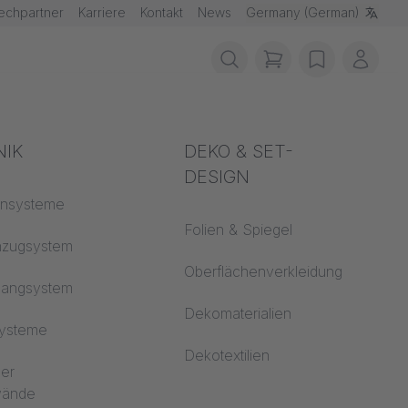
echpartner
Karriere
Kontakt
News
Germany (German)
items in cart, vie
wishlist
Mein 
schutz
NIK
Akustik
DEKO & SET-
DESIGN
fklassen
ensysteme
Auditorium
Folien & Spiegel
 CS
nzugsystem
Lernwelten
Oberflächenverkleidung
hangsystem
Open Space Büro
Dekomaterialien
systeme
Architektur
Dekotextilien
ler
dwände