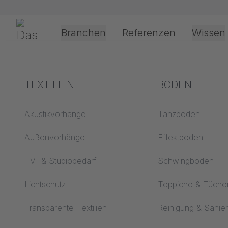
Navigation überspringen
Gerriets
Branchen
Referenzen
Wissen
Theater & Kultur
Begriffserklärungen
TEXTILIEN
Event &
Verarbeitung &
BODEN
Entertainment
Anwendungste
Akustik ABC
Akustikvorhänge
Tanzboden
Antriebsarten
Boden ABC
Außenvorhänge
Effektboden
Projektionsfolienv
Projektionsfolien ABC
TV- & Studiobedarf
Schwingboden
Seilführungsarten
Projektionstextilien
Lichtschutz
Teppiche & Tüche
ABC
Textilverarbeitung
Transparente Textilien
Reinigung & Sanie