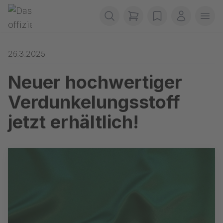
Navigation überspringen
Gerriets
items in cart, view b
wishlist
Mein Kon
Men
26.3.2025
Neuer hochwertiger
Verdunkelungsstoff
jetzt erhältlich!