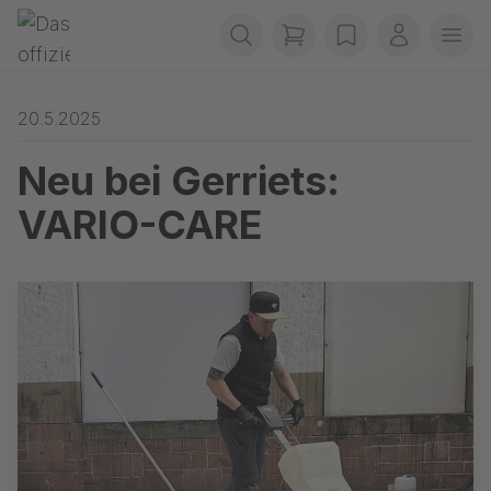
Navigation überspringen
Gerriets
items in cart, view b
wishlist
Mein Kon
Men
20.5.2025
Neu bei Gerriets:
VARIO-CARE