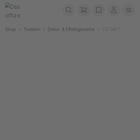
Navigation überspringen
Gerriets
items in cart, view b
wishlist
Mein Kon
Men
Shop
Textilien
Deko- & Effektgewebe
CS TAFT