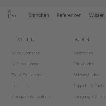
Navigation überspringen
Gerriets
Branchen
Referenzen
Wissen
Shop
Deko & Set-Design
Crashglas GERO
Theater & Kultur
Begriffserklärungen
TEXTILIEN
Event &
Verarbeitung &
BODEN
Entertainment
Anwendungste
Akustik ABC
Akustikvorhänge
Tanzboden
Antriebsarten
Boden ABC
Außenvorhänge
Effektboden
Projektionsfolienv
Projektionsfolien ABC
TV- & Studiobedarf
Schwingboden
Seilführungsarten
Projektionstextilien
Lichtschutz
Teppiche & Tüche
ABC
Textilverarbeitung
Transparente Textilien
Reinigung & Sanie