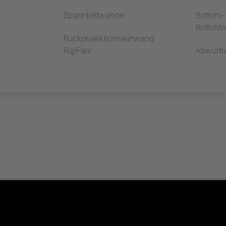
Spannbildwände
Bottom-R
Rollbil
Rückprojektionsleinwand
RigiFlex
Abwurft