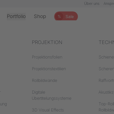
Über uns
Anspr
Portfolio
Shop
Sale
%
Office & Interior
Branchenwissen
PROJEKTION
Brand
TECH
chnik
Textilwissen
Projektionsfolien
Baustof
Schien
Akustikwissen
Projektionstextilien
Trevira
Schere
erarbeitung
Projektionswissen
Rollbildwände
Raffvor
r
Digitale
Akustik
Übertitelungssysteme
en
rung
Top-Rol
3D Visual Effects
Rollbil