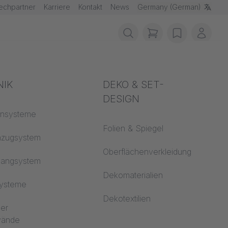
echpartner
Karriere
Kontakt
News
Germany (German)
items in cart, vie
wishlist
Mein 
schutz
NIK
Akustik
DEKO & SET-
DESIGN
fklassen
ensysteme
Auditorium
Folien & Spiegel
 CS
nzugsystem
Lernwelten
Oberflächenverkleidung
hangsystem
Open Space Büro
Dekomaterialien
systeme
Architektur
Dekotextilien
ler
dwände