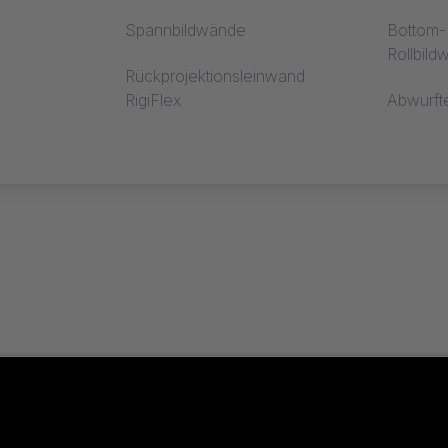
Spannbildwände
Bottom-R
Rollbil
Rückprojektionsleinwand
RigiFlex
Abwurft