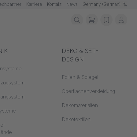
echpartner
Karriere
Kontakt
News
Germany (German)
items in cart, vie
wishlist
Mein 
R 95 Ableitrolle
schutz
NIK
Akustik
DEKO & SET-
DESIGN
fklassen
ensysteme
Auditorium
Folien & Spiegel
 CS
nzugsystem
Lernwelten
Oberflächenverkleidung
hangsystem
Open Space Büro
Dekomaterialien
systeme
Architektur
Dekotextilien
ler
dwände