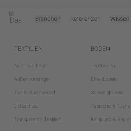
Navigation überspringen
Gerriets
Branchen
Referenzen
Wissen
Shop
Schienensysteme & Technik
Schienensysteme
Theater & Kultur
Begriffserklärungen
TEXTILIEN
Event &
Verarbeitung &
BODEN
Entertainment
Anwendungste
Akustik ABC
Akustikvorhänge
Tanzboden
Antriebsarten
Boden ABC
Außenvorhänge
Effektboden
Projektionsfolienv
Projektionsfolien ABC
TV- & Studiobedarf
Schwingboden
Seilführungsarten
Projektionstextilien
Lichtschutz
Teppiche & Tüche
ABC
Textilverarbeitung
Transparente Textilien
Reinigung & Sanie