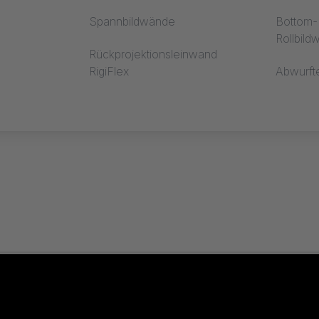
Spannbildwände
Bottom-R
Rollbil
Rückprojektionsleinwand
RigiFlex
Abwurft