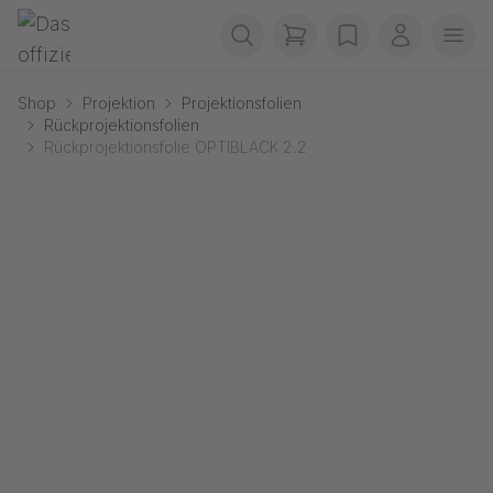
Navigation überspringen
Gerriets
items in cart, view b
wishlist
Mein Kon
Men
Shop
Projektion
Projektionsfolien
Rückprojektionsfolien
Rückprojektionsfolie OPTIBLACK 2.2