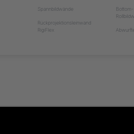
Spannbildwände
Bottom-R
Rollbil
Rückprojektionsleinwand
RigiFlex
Abwurft