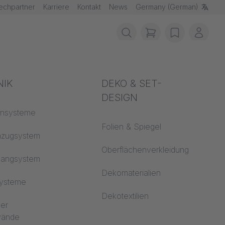
echpartner
Karriere
Kontakt
News
Germany (German)
items in cart, vie
wishlist
Mein 
schutz
NIK
Akustik
DEKO & SET-
DESIGN
fklassen
ensysteme
Auditorium
Folien & Spiegel
 CS
nzugsystem
Lernwelten
Oberflächenverkleidung
hangsystem
Open Space Büro
Dekomaterialien
systeme
Architektur
Dekotextilien
ler
dwände