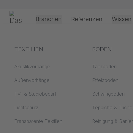
Navigation überspringen
Gerriets
Branchen
Referenzen
Wissen
Shop
Textilien
Akustik-Stoffe
Absorbierende Textilien
Theater & Kultur
Begriffserklärungen
TEXTILIEN
Event &
Verarbeitung &
BODEN
Entertainment
Anwendungste
Akustik ABC
Akustikvorhänge
Tanzboden
Antriebsarten
Boden ABC
Außenvorhänge
Effektboden
Projektionsfolienv
Projektionsfolien ABC
TV- & Studiobedarf
Schwingboden
Seilführungsarten
Projektionstextilien
Lichtschutz
Teppiche & Tüche
ABC
Textilverarbeitung
Transparente Textilien
Reinigung & Sanie