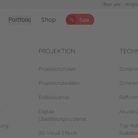
Über uns
Anspr
Portfolio
Shop
Sale
%
 mit hohem Absorptionsgrad
SATIN CS
Office & Interior
Branchenwissen
PROJEKTION
Brand
TECH
chnik
Textilwissen
Projektionsfolien
Baustof
Schien
Akustikwissen
Projektionstextilien
Trevira
Schere
erarbeitung
Projektionswissen
Rollbildwände
Raffvor
r
Digitale
Akustik
Übertitelungssysteme
en
rung
Top-Rol
3D Visual Effects
Rollbil