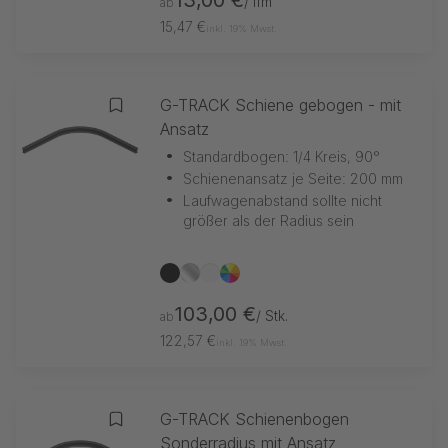
/ lfm
ab
15,47 €
inkl. 19% Mwst.
G-TRACK Schiene gebogen - mit
Zur Merkliste hinzufügen
Ansatz
•
Standardbogen: 1/4 Kreis, 90°
•
Schienenansatz je Seite: 200 mm
•
Laufwagenabstand sollte nicht
größer als der Radius sein
schwarz
silber
RAL9016 weiß
Sonderfarbe
103,00 €
/ Stk.
ab
122,57 €
inkl. 19% Mwst.
G-TRACK Schienenbogen
Zur Merkliste hinzufügen
Sonderradius mit Ansatz