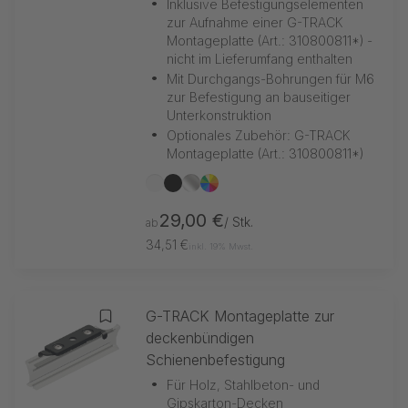
•
Inklusive Befestigungselementen
zur Aufnahme einer G-TRACK
Montageplatte (Art.: 310800811*) -
nicht im Lieferumfang enthalten
•
Mit Durchgangs-Bohrungen für M6
zur Befestigung an bauseitiger
Unterkonstruktion
•
Optionales Zubehör: G-TRACK
Montageplatte (Art.: 310800811*)
weiß
schwarz
silber
nach RAL
29,00 €
/ Stk.
ab
34,51 €
inkl. 19% Mwst.
G-TRACK Montageplatte zur
Zur Merkliste hinzufügen
deckenbündigen
Schienenbefestigung
•
Für Holz, Stahlbeton- und
Gipskarton-Decken