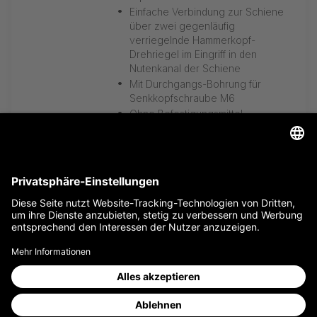
•
Einfache Verbindung zur Schiene
über zwei gegenläufig
verriegelnde Hammerkopf-
Drehriegel im Eingriff in den
Nutenkanal der Schiene
•
Mit Durchgangs-Bohrung für
Senkkopfschraube M6
•
Ohne Befestigungsmittel
•
Montage in Schiemembogen ab
Radius > 350mm
weiß
schwarz
silber
nach RAL
13,00 €
/ Stk.
ab
15,47 €
inkl. 19% Mwst.
G-TRACK OFFICE
Zur Merkliste hinzufügen
Deckenabhängung
•
Für Stahlbeton-Decken