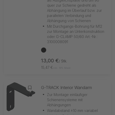
als Ausgleichsplatte und um 90°
quer zur Schiene gedreht als
Abhängung im Überlauf bzw. zur
parallelen Verbindung und
Abhängung von Schienen
•
Mit Durchgangs-Bohrung für M12
zur Montage an Unterkonstruktion
oder G-CLAMP 50/60 Art.-Nr.:
3100008091
schwarz
13,00 €
/ Stk.
15,47 €
inkl. 19% Mwst.
G-TRACK Interior Wandarm
Zur Merkliste hinzufügen
•
Zur Montage einläufiger
Schienensysteme mit
Abhängungen
•
Wandabstand ±10 mm variabel