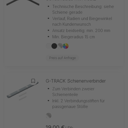
•
Technische Beschreibung: siehe
Schiene gerade
•
Verlauf, Radien und Biegewinkel
nach Kundenwunsch
•
Ansatz beidseitig: min. 200 mm
•
Min. Biegeradius 15 cm
weiß
schwarz
silber
nach RAL
Preis auf Anfrage
G-TRACK Schienenverbinder
Zur Merkliste hinzufügen
•
Zum Verbinden zweier
Schienenteile
•
Inkl. 2 Verbindungsstiften für
passgenaue Stöße
silber
19,00 €
/ Stk.