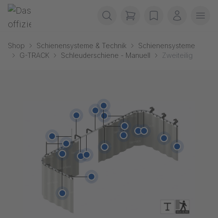
Navigation überspringen
Gerriets
items in cart, view b
wishlist
Mein Kon
Men
Shop
Schienensysteme & Technik
Schienensysteme
G-TRACK
Schleuderschiene - Manuell
Zweiteilig