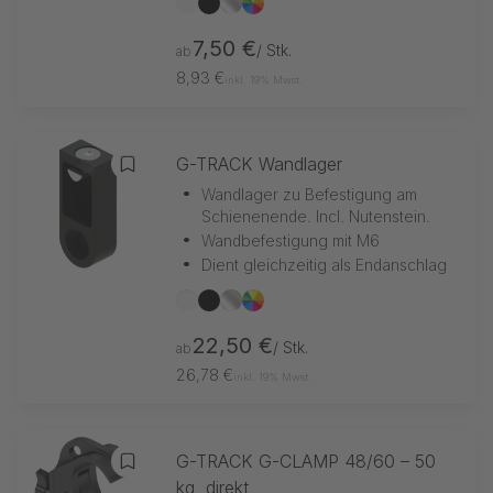
weiß
schwarz
silber
nach RAL
7,50 €
/ Stk.
ab
8,93 €
inkl. 19% Mwst.
G-TRACK Wandlager
Zur Merkliste hinzufügen
•
Wandlager zu Befestigung am
Schienenende. Incl. Nutenstein.
•
Wandbefestigung mit M6
•
Dient gleichzeitig als Endanschlag
weiß
schwarz
silber
nach RAL
22,50 €
/ Stk.
ab
26,78 €
inkl. 19% Mwst.
G-TRACK G-CLAMP 48/60 – 50
Zur Merkliste hinzufügen
kg, direkt