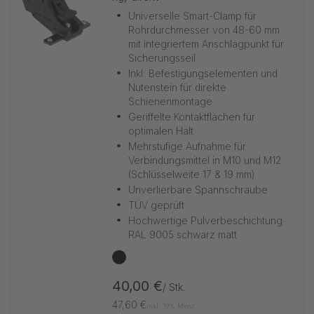
•
Universelle Smart-Clamp für
Rohrdurchmesser von 48-60 mm
mit integriertem Anschlagpunkt für
Sicherungsseil
•
Inkl. Befestigungselementen und
Nutenstein für direkte
Schienenmontage
•
Geriffelte Kontaktflächen für
optimalen Halt
•
Mehrstufige Aufnahme für
Verbindungsmittel in M10 und M12
(Schlüsselweite 17 & 19 mm)
•
Unverlierbare Spannschraube
•
TÜV geprüft
•
Hochwertige Pulverbeschichtung
RAL 9005 schwarz matt
schwarz
40,00 €
/ Stk.
47,60 €
inkl. 19% Mwst.