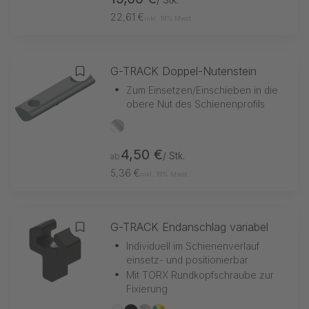
22,61 €
inkl. 19% Mwst.
G-TRACK Doppel-Nutenstein
Zur Merkliste hinzufügen
•
Zum Einsetzen/Einschieben in die
obere Nut des Schienenprofils
silber
4,50 €
/ Stk.
ab
5,36 €
inkl. 19% Mwst.
G-TRACK Endanschlag variabel
Zur Merkliste hinzufügen
•
Individuell im Schienenverlauf
einsetz- und positionierbar
•
Mit TORX Rundkopfschraube zur
Fixierung