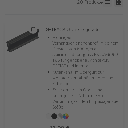
20 Produkte
G-TRACK Schiene gerade
Zur Merkliste hinzufügen
•
I-förmiges
Vorhangschienenenprofil mit einem
Gewicht von 500 g/m aus
Aluminium Strangguss EN AW-6060
T66 für gehobene Architektur,
OFFICE und Interior
•
Nutenkanal im Obergurt zur
Montage von Abhängungen und
Zubehör
•
Zentriernuten in Ober- und
Untergurt zur Aufnahme von
Verbindungsstifften für passgenaue
Stöße
weiß
schwarz
silber
nach RAL
13,00 €