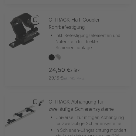
G-TRACK Half-Coupler -
Zur Merkliste hinzufügen
Rohrbefestigung
•
Inkl. Befestigungselementen und
Nutenstein für direkte
Schienenmontage
schwarz
silber
24,50 €
/ Stk.
29,16 €
inkl. 19% Mwst.
G-TRACK Abhängung für
Zur Merkliste hinzufügen
zweiläufige Schienensysteme
•
Universell zur mittigen Abhängung
für zweiläufige Schienensysteme
•
In Schienen-Längsrichtung montiert