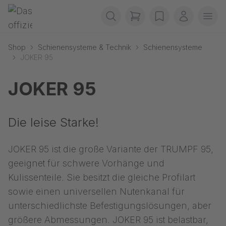
Navigation überspringen
Gerriets
items in cart, view b
wishlist
Mein Kon
Men
Shop
Schienensysteme & Technik
Schienensysteme
JOKER 95
JOKER 95
Die leise Starke!
JOKER 95 ist die große Variante der TRUMPF 95,
geeignet für schwere Vorhänge und
Kulissenteile. Sie besitzt die gleiche Profilart
sowie einen universellen Nutenkanal für
unterschiedlichste Befestigungslösungen, aber
größere Abmessungen. JOKER 95 ist belastbar,