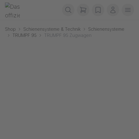
Navigation überspringen
Gerriets
items in cart, view b
wishlist
Mein Kon
Men
Shop
Schienensysteme & Technik
Schienensysteme
TRUMPF 95
TRUMPF 95 Zugwagen