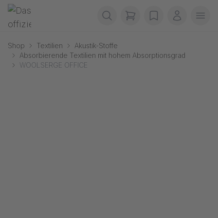
Navigation überspringen
Gerriets
items in cart, view b
wishlist
Mein Kon
Men
Shop
Textilien
Akustik-Stoffe
Absorbierende Textilien mit hohem Absorptionsgrad
WOOLSERGE OFFICE